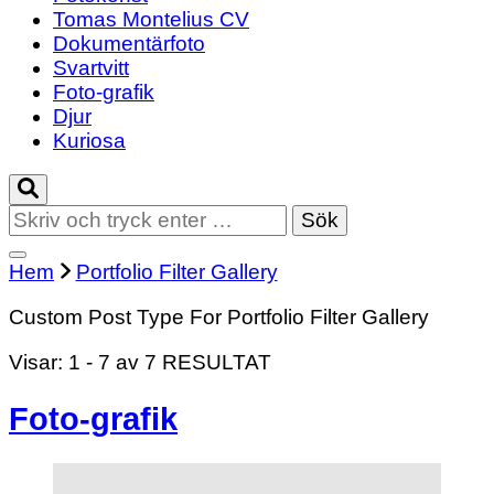
Tomas Montelius CV
Dokumentärfoto
Svartvitt
Foto-grafik
Djur
Kuriosa
Letar
du
efter
Hem
Portfolio Filter Gallery
något?
Custom Post Type For Portfolio Filter Gallery
Visar: 1 - 7 av 7 RESULTAT
Foto-grafik